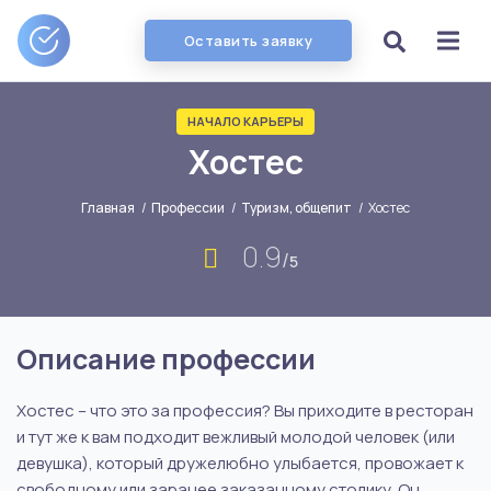
Оставить заявку
НАЧАЛО КАРЬЕРЫ
Хостес
Главная
/
Профессии
/
Туризм, общепит
/
Хостес
0.9
/
5
Описание профессии
Хостес – что это за профессия? Вы приходите в ресторан
и тут же к вам подходит вежливый молодой человек (или
девушка), который дружелюбно улыбается, провожает к
свободному или заранее заказанному столику. Он