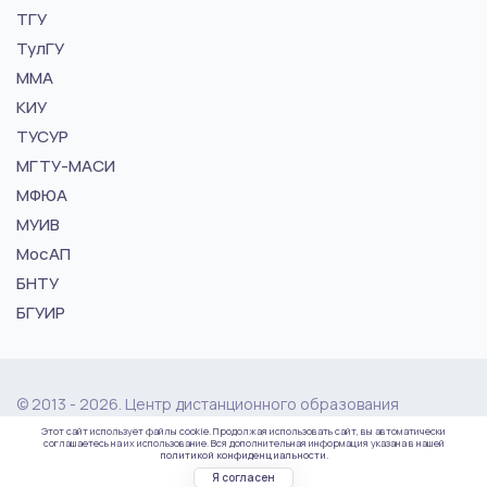
ТГУ
ТулГУ
ММА
КИУ
ТУСУР
МГТУ-МАСИ
МФЮА
МУИВ
МосАП
БНТУ
БГУИР
© 2013 - 2026. Центр дистанционного образования
"vuz24.ru"
Этот сайт использует файлы cookie. Продолжая использовать сайт, вы автоматически
соглашаетесь на их использование. Вся дополнительная информация указана в нашей
политикой конфиденциальности.
Политика конфиденциальности
Карта сайта
Я согласен