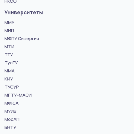
НКСО
Университеты
ММУ
МИП
МФПУ Синергия
МТИ
ТГУ
ТулГУ
ММА
КИУ
ТУСУР
МГТУ-МАСИ
МФЮА
МУИВ
МосАП
БНТУ