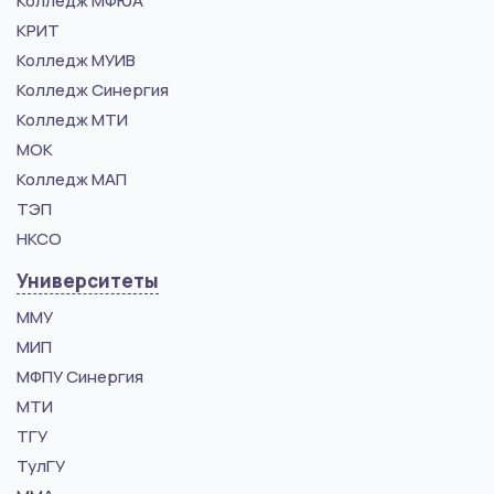
Колледж МФЮА
КРИТ
Колледж МУИВ
Колледж Синергия
Колледж МТИ
МОК
Колледж МАП
ТЭП
НКСО
Университеты
ММУ
МИП
МФПУ Синергия
МТИ
ТГУ
ТулГУ